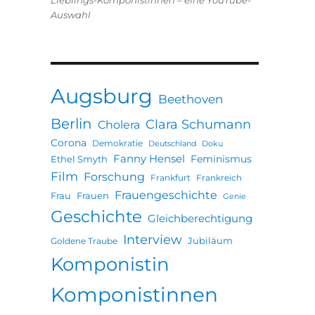
Lieblings-Komponistinnen – eine YouTube-
Auswahl
Augsburg
Beethoven
Berlin
Clara Schumann
Cholera
Corona
Demokratie
Deutschland
Doku
Fanny Hensel
Feminismus
Ethel Smyth
Film
Forschung
Frankfurt
Frankreich
Frauengeschichte
Frau
Frauen
Genie
Geschichte
Gleichberechtigung
Interview
Jubiläum
Goldene Traube
Komponistin
Komponistinnen