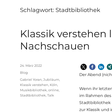
Schlagwort:
Stadtbibliothek
Klassik verstehen l
Nachschauen
Veröffentlicht
24. März 2022
am
Kategorien
Blog
Der Abend (nich
Schlagwörter
Gabriel Yoran
,
Jubiläum
,
Klassik verstehen
,
Köln
,
Wenn ihr letzten
Musikbibliothek
,
online
,
Stadtbibliothek
,
Talk
im Rahmen des 1
Stadtbibliothek
zur Klassik und