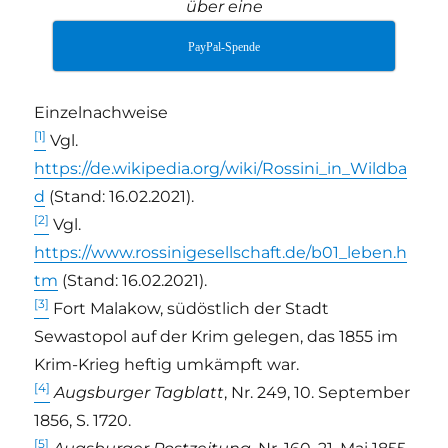
über eine
PayPal-Spende
Einzelnachweise
[1]
Vgl.
https://de.wikipedia.org/wiki/Rossini_in_Wildba
d
(Stand: 16.02.2021).
[2]
Vgl.
https://www.rossinigesellschaft.de/b01_leben.h
tm
(Stand: 16.02.2021).
[3]
Fort Malakow, südöstlich der Stadt
Sewastopol auf der Krim gelegen, das 1855 im
Krim-Krieg heftig umkämpft war.
[4]
Augsburger Tagblatt
, Nr. 249, 10. September
1856, S. 1720.
[5]