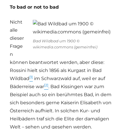
To bad or not to bad
Nicht
alle
dieser
Bad Wildbad um 1900 ©
Frage
wikimedia.commons (gemeinfrei)
n
können beantwortet werden, aber diese:
Rossini hielt sich 1856 als Kurgast in Bad
[1]
Wildbad
im Schwarzwald auf, weil er auf
[2]
Bäderreise war
. Bad Kissingen war zum
Beispiel auch so ein berühmtes Bad, in dem
sich besonders gerne Kaiserin Elisabeth von
Österreich aufhielt. In solchen Kur- und
Heilbädern traf sich die Elite der damaligen
Welt – sehen und gesehen werden.