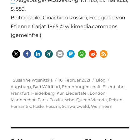
Augsburger Postzeitung
, Nr. 160, 21. Mai 1855,
S. 559.
Beitragsbild: Gioachino Rossini, Fotografie von
Étienne Carjat 1865 © wikimedia.commons
(gemeinfrei)
Autor
Veröffentlicht
Kategorien
Schlagwörter
Susanne Wosnitzka
16. Februar 2021
Blog
am
Augsburg
,
Bad Wildbad
,
Ehrenbürgerschaft
,
Eisenbahn
,
Frankfurt
,
Heidelberg
,
Kur
,
Liedertafel
,
London
,
Männerchor
,
Paris
,
Postkutsche
,
Queen Victoria
,
Reisen
,
Romantik
,
Rösle
,
Rossini
,
Schwarzwald
,
Weinheim