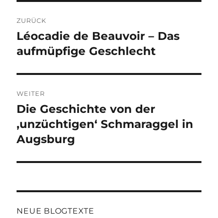
Beitragsnavigation
ZURÜCK
Léocadie de Beauvoir – Das
Vorheriger
Beitrag:
aufmüpfige Geschlecht
WEITER
Die Geschichte von der
Nächster
Beitrag:
‚unzüchtigen‘ Schmaraggel in
Augsburg
NEUE BLOGTEXTE