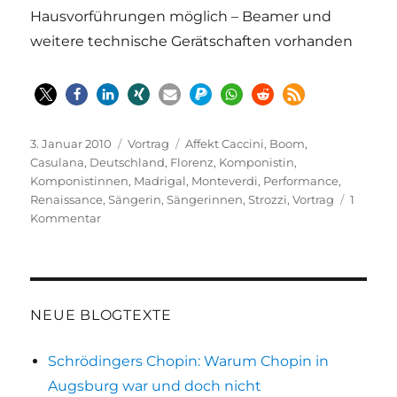
Hausvorführungen möglich – Beamer und
weitere technische Gerätschaften vorhanden
Veröffentlicht
Kategorien
Schlagwörter
3. Januar 2010
Vortrag
Affekt Caccini
,
Boom
,
am
Casulana
,
Deutschland
,
Florenz
,
Komponistin
,
Komponistinnen
,
Madrigal
,
Monteverdi
,
Performance
,
Renaissance
,
Sängerin
,
Sängerinnen
,
Strozzi
,
Vortrag
1
zu
Kommentar
Italienische
Renaissance-
Komponistinnen
|
Vortrag
NEUE BLOGTEXTE
Schrödingers Chopin: Warum Chopin in
Augsburg war und doch nicht