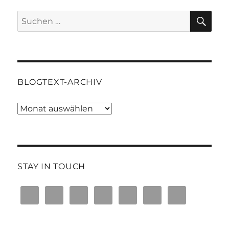
SU
Suchen
nach:
BLOGTEXT-ARCHIV
Blogtext-
Archiv
STAY IN TOUCH