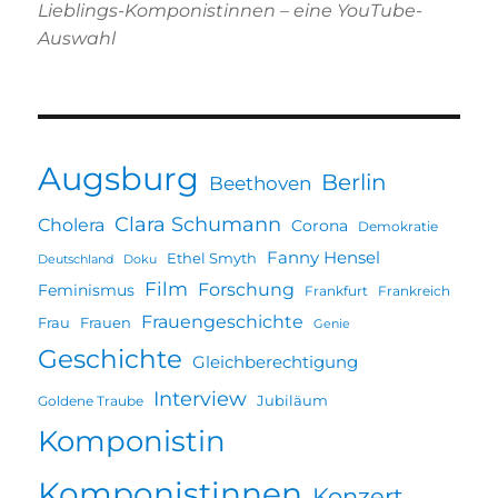
Lieblings-Komponistinnen – eine YouTube-
Auswahl
Augsburg
Berlin
Beethoven
Clara Schumann
Cholera
Corona
Demokratie
Fanny Hensel
Ethel Smyth
Deutschland
Doku
Film
Forschung
Feminismus
Frankfurt
Frankreich
Frauengeschichte
Frau
Frauen
Genie
Geschichte
Gleichberechtigung
Interview
Jubiläum
Goldene Traube
Komponistin
Komponistinnen
Konzert