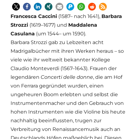
Francesca Caccini
(1587
–
nach 1641),
Barbara
Strozzi
(1619
–
1677) und
Maddalena
Casulana
(um 1544
–
um 1590)
.
Barbara Strozzi gab zu Lebzeiten acht
Madrigalbücher mit ihren Werken heraus – so
viele wie ihr weltweit bekannter Kollege
Claudio Monteverdi (1567
–
1643). Frauen der
legendären
Concerti delle donne
, die am Hof
von Ferrara gegründet wurden, einen
ungeheuren Boom erlebten und selbst die
Instrumentenmacher und den Gebrauch von
hohen Instrumenten wie die Violine bis heute
nachhaltig beeinflussten, trugen zur
Verbreitung von Renaissancemusik auch an
Deutschlands Höfen maßgeblich bei. Diesen