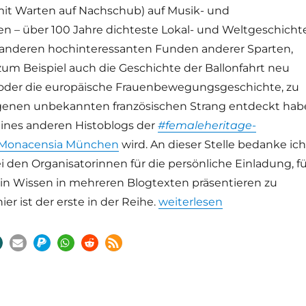
 mit Warten auf Nachschub) auf Musik- und
en – über 100 Jahre dichteste Lokal- und Weltgeschicht
 anderen hochinteressanten Funden anderer Sparten,
zum Beispiel auch die Geschichte der Ballonfahrt neu
 oder die europäische Frauenbewegungsgeschichte, zu
igenen unbekannten französischen Strang entdeckt hab
eines anderen Histoblogs der
#femaleheritage
-
 Monacensia München
wird. An dieser Stelle bedanke ich
i den Organisatorinnen für die persönliche Einladung, fü
in Wissen in mehreren Blogtexten präsentieren zu
„Clara Schumann hat null B
ier ist der erste in der Reihe.
weiterlesen