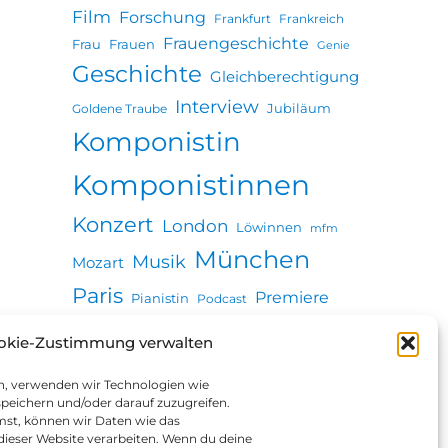
Film
Forschung
Frankfurt
Frankreich
Frauengeschichte
Frau
Frauen
Genie
Geschichte
Gleichberechtigung
Interview
Jubiläum
Goldene Traube
Komponistin
Komponistinnen
Konzert
London
Löwinnen
mfm
München
Musik
Mozart
Paris
Premiere
Pianistin
Podcast
Revolution
Seuche
okie-Zustimmung verwalten
Stadtgeschichte
Ulm
Vortrag
Wien
en, verwenden wir Technologien wie
Zeitung
peichern und/oder darauf zuzugreifen.
st, können wir Daten wie das
 dieser Website verarbeiten. Wenn du deine