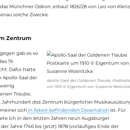
r das Münchner
Odeon
, erbaut 1826/28 von Leo von Klen
 genau solche Zwecke.
im Zentrum
gegen gab es so
es 19.
cht. Dafür hatte
Apollo-Saal der
Apollo-Saal der Goldenen Traube. Postkart
 wenig
um 1910 © Eigentum von Susanne Wosnitz
denen Traube
,
9. Jahrhundert
das
Zentrum bürgerlicher Musikausübun
meiner sich
in Arbeit befindenden Dissertation
ist. Für
tete ich in den letzten Jahren neun Augsburger
er Jahre 1746 bis (jetzt) 1878 (vorläufiges Ende der