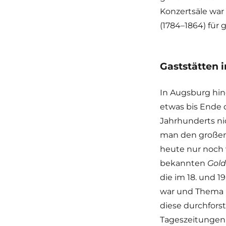
Konzertsäle wa
(1784–1864) für
Gaststätten 
In Augsburg hin
etwas bis Ende d
Jahrhunderts ni
man den großen 
heute nur noch
bekannten
Gol
die im 18. und 1
war und Thema 
diese durchfors
Tageszeitungen d