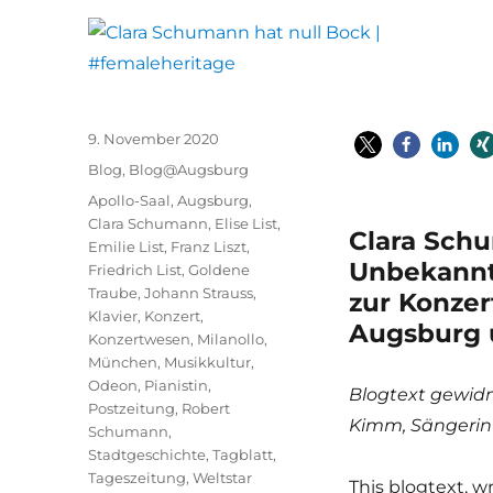
Veröffentlicht
9. November 2020
am
Kategorien
Blog
,
Blog@Augsburg
Schlagwörter
Apollo-Saal
,
Augsburg
,
Clara Schumann
,
Elise List
,
Clara Schu
Emilie List
,
Franz Liszt
,
Unbekannte
Friedrich List
,
Goldene
Traube
,
Johann Strauss
,
zur Konzer
Klavier
,
Konzert
,
Augsburg
Konzertwesen
,
Milanollo
,
München
,
Musikkultur
,
Odeon
,
Pianistin
,
Blogtext gewid
Postzeitung
,
Robert
Kimm, Sängerin
Schumann
,
Stadtgeschichte
,
Tagblatt
,
Tageszeitung
,
Weltstar
This blogtext, wr