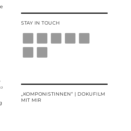
ze
STAY IN TOUCH
e
ka
„KOMPONISTINNEN“ | DOKUFILM
MIT MIR
g