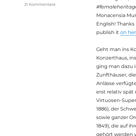
zu
21 Kommentare
#femaleheritag
Clara
Monacensia Munic
Schumann
hat
English! Thanks t
null
publish it
on he
Bock
|
#femaleheritage
Geht man ins Ko
Konzerthaus, ins
ging man dazu in
Zunfthäuser, di
Anlässe verfügte
erst relativ spä
Virtuosen-Supers
1886), der Schwe
sowie ganzer Or
1849), die auf i
gehört werden w