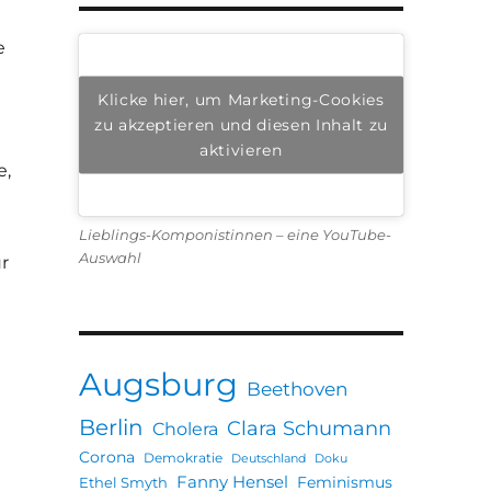
e
Klicke hier, um Marketing-Cookies
zu akzeptieren und diesen Inhalt zu
aktivieren
e,
Lieblings-Komponistinnen – eine YouTube-
Auswahl
r
ock | #femaleheritage“
Augsburg
Beethoven
Berlin
Clara Schumann
Cholera
Corona
Demokratie
Deutschland
Doku
Fanny Hensel
Feminismus
Ethel Smyth