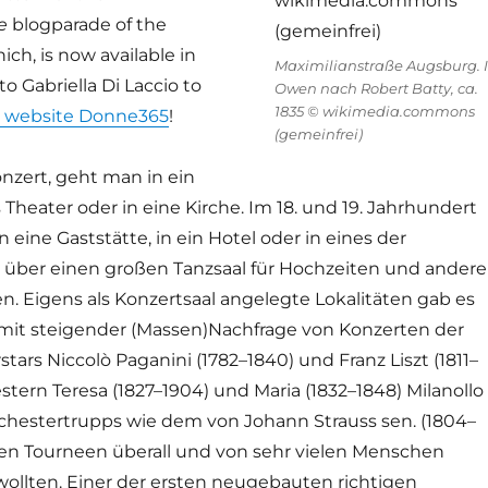
e
blogparade of the
h, is now available in
Maximilianstraße Augsburg. I
o Gabriella Di Laccio to
Owen nach Robert Batty, ca.
1835 © wikimedia.commons
r website Donne365
!
(gemeinfrei)
nzert, geht man in ein
 Theater oder in eine Kirche. Im 18. und 19. Jahrhundert
 eine Gaststätte, in ein Hotel oder in eines der
e über einen großen Tanzsaal für Hochzeiten und andere
n. Eigens als Konzertsaal angelegte Lokalitäten gab es
t mit steigender (Massen)Nachfrage von Konzerten der
tars Niccolò Paganini (1782–1840) und Franz Liszt (1811–
stern Teresa (1827–1904) und Maria (1832–1848) Milanollo
chestertrupps wie dem von Johann Strauss sen. (1804–
hren Tourneen überall und von sehr vielen Menschen
ollten. Einer der ersten neugebauten richtigen