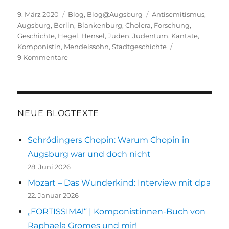
Veröffentlicht
Kategorien
Schlagwörter
9. März 2020
Blog
,
Blog@Augsburg
Antisemitismus
,
am
Augsburg
,
Berlin
,
Blankenburg
,
Cholera
,
Forschung
,
Geschichte
,
Hegel
,
Hensel
,
Juden
,
Judentum
,
Kantate
,
Komponistin
,
Mendelssohn
,
Stadtgeschichte
zu
9 Kommentare
Fanny
Hensel
und
die
„Cholera-
NEUE BLOGTEXTE
Kantate“
Schrödingers Chopin: Warum Chopin in
Augsburg war und doch nicht
28. Juni 2026
Mozart – Das Wunderkind: Interview mit dpa
22. Januar 2026
„FORTISSIMA!“ | Komponistinnen-Buch von
Raphaela Gromes und mir!