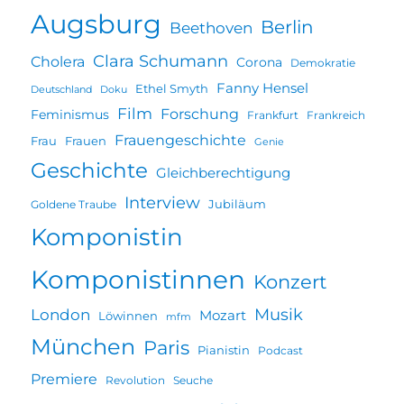
Augsburg
Berlin
Beethoven
Clara Schumann
Cholera
Corona
Demokratie
Fanny Hensel
Ethel Smyth
Deutschland
Doku
Film
Forschung
Feminismus
Frankfurt
Frankreich
Frauengeschichte
Frau
Frauen
Genie
Geschichte
Gleichberechtigung
Interview
Jubiläum
Goldene Traube
Komponistin
Komponistinnen
Konzert
Musik
London
Mozart
Löwinnen
mfm
München
Paris
Pianistin
Podcast
Premiere
Revolution
Seuche