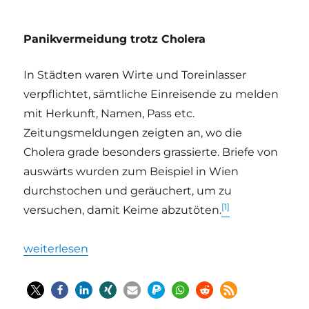
Panikvermeidung trotz Cholera
In Städten waren Wirte und Toreinlasser
verpflichtet, sämtliche Einreisende zu melden
mit Herkunft, Namen, Pass etc.
Zeitungsmeldungen zeigten an, wo die
Cholera grade besonders grassierte. Briefe von
auswärts wurden zum Beispiel in Wien
durchstochen und geräuchert, um zu
[1]
versuchen, damit Keime abzutöten.
„Fanny Hensel und die „Cholera-Kantate““
weiterlesen