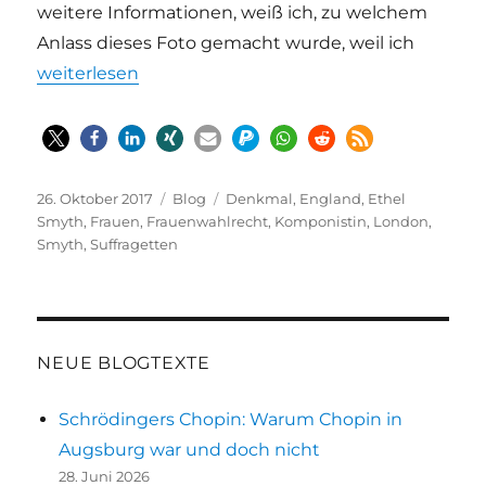
weitere Informationen, weiß ich, zu welchem
Anlass dieses Foto gemacht wurde, weil ich
„Wie im Sog“
weiterlesen
Veröffentlicht
Kategorien
Schlagwörter
26. Oktober 2017
Blog
Denkmal
,
England
,
Ethel
am
Smyth
,
Frauen
,
Frauenwahlrecht
,
Komponistin
,
London
,
Smyth
,
Suffragetten
NEUE BLOGTEXTE
Schrödingers Chopin: Warum Chopin in
Augsburg war und doch nicht
28. Juni 2026