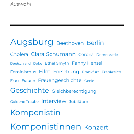
Auswahl
Augsburg
Berlin
Beethoven
Clara Schumann
Cholera
Corona
Demokratie
Fanny Hensel
Ethel Smyth
Deutschland
Doku
Film
Forschung
Feminismus
Frankfurt
Frankreich
Frauengeschichte
Frau
Frauen
Genie
Geschichte
Gleichberechtigung
Interview
Jubiläum
Goldene Traube
Komponistin
Komponistinnen
Konzert