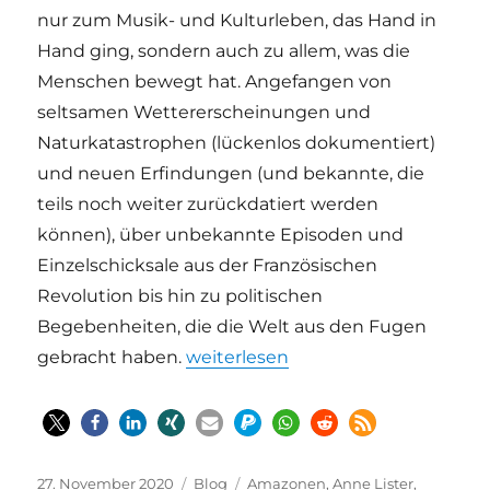
nur zum Musik- und Kulturleben, das Hand in
Hand ging, sondern auch zu allem, was die
Menschen bewegt hat. Angefangen von
seltsamen Wettererscheinungen und
Naturkatastrophen (lückenlos dokumentiert)
und neuen Erfindungen (und bekannte, die
teils noch weiter zurückdatiert werden
können), über unbekannte Episoden und
Einzelschicksale aus der Französischen
Revolution bis hin zu politischen
Begebenheiten, die die Welt aus den Fugen
„Politisches Credo in Hosen mit L
gebracht haben.
weiterlesen
Veröffentlicht
Kategorien
Schlagwörter
27. November 2020
Blog
Amazonen
,
Anne Lister
,