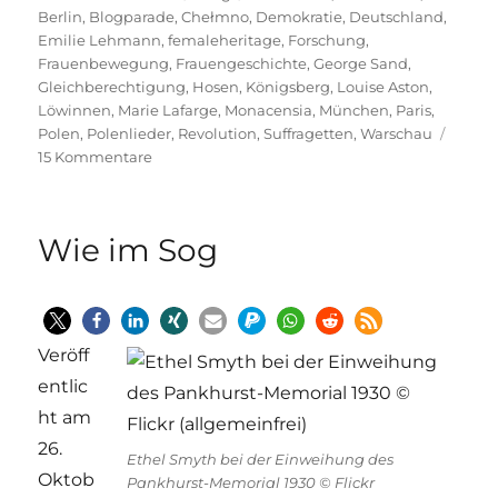
am
Berlin
,
Blogparade
,
Chełmno
,
Demokratie
,
Deutschland
,
Emilie Lehmann
,
femaleheritage
,
Forschung
,
Frauenbewegung
,
Frauengeschichte
,
George Sand
,
Gleichberechtigung
,
Hosen
,
Königsberg
,
Louise Aston
,
Löwinnen
,
Marie Lafarge
,
Monacensia
,
München
,
Paris
,
Polen
,
Polenlieder
,
Revolution
,
Suffragetten
,
Warschau
zu
15 Kommentare
Politisches
Credo
in
Wie im Sog
Hosen
mit
Löwinnen
|
#femaleheritage
Veröff
entlic
ht am
26.
Ethel Smyth bei der Einweihung des
Oktob
Pankhurst-Memorial 1930 © Flickr