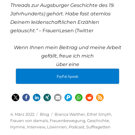
Threads zur Augsburger Geschichte des 19.
Jahrhunderts) gehört. Habe fast atemlos
Deinem leidenschaftlichen Erzählen
gelauscht.“
– FrauenLesen (Twitter
Wenn Ihnen mein Beitrag und meine Arbeit
gefällt, freue ich mich
über eine
PayPal-Spende
Veröffentlicht
Kategorien
Schlagwörter
4. März 2022
Blog
Bianca Walther
,
Ethel Smyth
,
am
Frauen von damals
,
Frauenbewegung
,
Geschichte
,
Hymne
,
Interview
,
Löwinnen
,
Podcast
,
Suffragetten