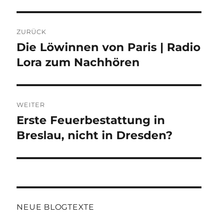
Beitragsnavigation
ZURÜCK
Die Löwinnen von Paris | Radio
Vorheriger
Beitrag:
Lora zum Nachhören
WEITER
Erste Feuerbestattung in
Nächster
Beitrag:
Breslau, nicht in Dresden?
NEUE BLOGTEXTE