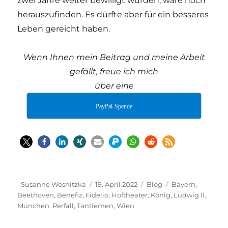
zwei Jahre weiter bewilligt wurden, wäre noch
herauszufinden. Es dürfte aber für ein besseres
Leben gereicht haben.
Wenn Ihnen mein Beitrag und meine Arbeit
gefällt, freue ich mich
über eine
PayPal-Spende
Autor
Veröffentlicht
Kategorien
Schlagwörter
Susanne Wosnitzka
19. April 2022
Blog
Bayern
,
am
Beethoven
,
Benefiz
,
Fidelio
,
Hoftheater
,
König
,
Ludwig II.
,
München
,
Perfall
,
Tantiemen
,
Wien