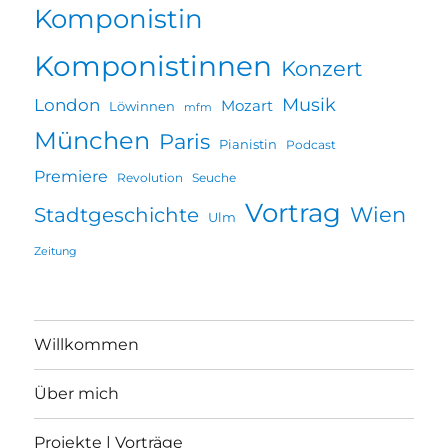
Komponistin
Komponistinnen
Konzert
Musik
London
Mozart
Löwinnen
mfm
München
Paris
Pianistin
Podcast
Premiere
Revolution
Seuche
Vortrag
Wien
Stadtgeschichte
Ulm
Zeitung
Willkommen
Über mich
Projekte | Vorträge