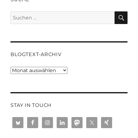
SU
Suchen
nach:
BLOGTEXT-ARCHIV
Blogtext-
Archiv
STAY IN TOUCH