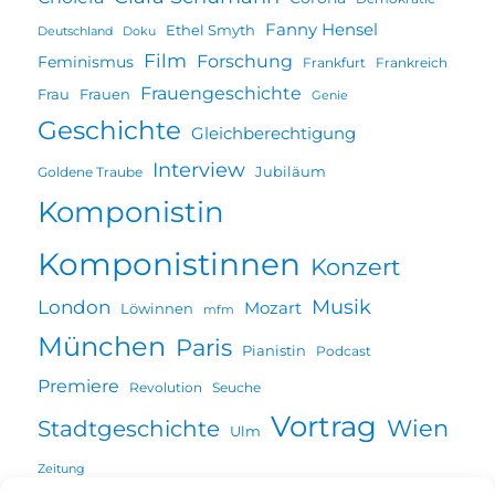
Fanny Hensel
Ethel Smyth
Deutschland
Doku
Film
Forschung
Feminismus
Frankfurt
Frankreich
Frauengeschichte
Frau
Frauen
Genie
Geschichte
Gleichberechtigung
Interview
Jubiläum
Goldene Traube
Komponistin
Komponistinnen
Konzert
Musik
London
Mozart
Löwinnen
mfm
München
Paris
Pianistin
Podcast
Premiere
Revolution
Seuche
Vortrag
Wien
Stadtgeschichte
Ulm
Zeitung