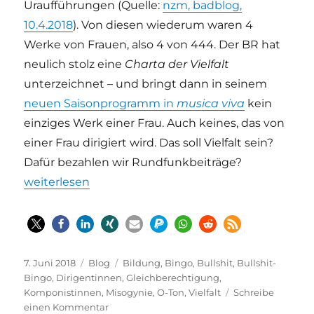
Uraufführungen (Quelle:
nzm, badblog,
10.4.2018
). Von diesen wiederum waren 4
Werke von Frauen, also 4 von 444. Der BR hat
neulich stolz eine
Charta der Vielfalt
unterzeichnet – und bringt dann in seinem
neuen Saisonprogramm in
musica viva
kein
einziges Werk einer Frau. Auch keines, das von
einer Frau dirigiert wird. Das soll Vielfalt sein?
Dafür bezahlen wir Rundfunkbeiträge?
„Komponistinnen-Bullshit-Bingo“
weiterlesen
Veröffentlicht
Kategorien
Schlagwörter
7. Juni 2018
Blog
Bildung
,
Bingo
,
Bullshit
,
Bullshit-
am
Bingo
,
Dirigentinnen
,
Gleichberechtigung
,
Komponistinnen
,
Misogynie
,
O-Ton
,
Vielfalt
Schreibe
zu
einen Kommentar