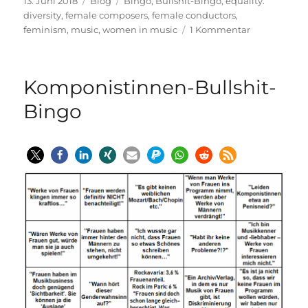
Veröffentlicht
Kategorien
Schlagwörter
13. Juni 2018
Blog
Bingo
,
Bullshit-Bingo
,
equality.
am
diversity
,
female composers
,
female conductors
,
zu
feminism
,
music
,
women in music
1 Kommentar
Female
Composer’s
Bullshit
Komponistinnen-Bullshit-
Bingo
Bingo