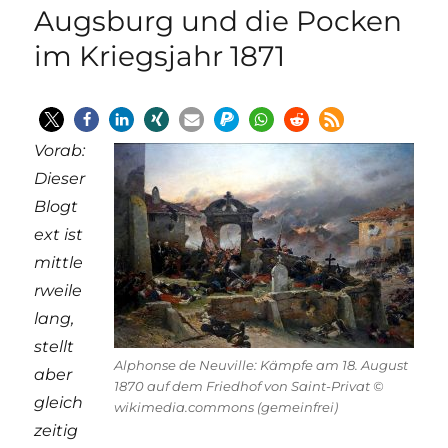
Augsburg und die Pocken
im Kriegsjahr 1871
Vorab:
Dieser
Blogt
ext ist
mittle
rweile
lang,
stellt
Alphonse de Neuville: Kämpfe am 18. August
aber
1870 auf dem Friedhof von Saint-Privat ©
gleich
wikimedia.commons (gemeinfrei)
zeitig