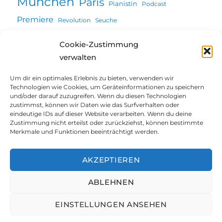
München
Paris
Pianistin
Podcast
Premiere
Revolution
Seuche
Vortrag
Wien
Stadtgeschichte
Ulm
Cookie-Zustimmung
verwalten
Zeitung
Um dir ein optimales Erlebnis zu bieten, verwenden wir
Technologien wie Cookies, um Geräteinformationen zu speichern
und/oder darauf zuzugreifen. Wenn du diesen Technologien
Willkommen
zustimmst, können wir Daten wie das Surfverhalten oder
eindeutige IDs auf dieser Website verarbeiten. Wenn du deine
Zustimmung nicht erteilst oder zurückziehst, können bestimmte
Unterme
Über mich
öffnen
Merkmale und Funktionen beeinträchtigt werden.
Unterme
Projekte | Vorträge
öffnen
AKZEPTIEREN
Blog
ABLEHNEN
Blog@Augsburg
EINSTELLUNGEN ANSEHEN