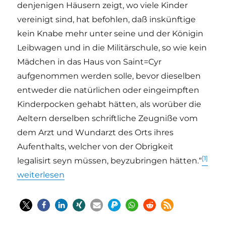
denjenigen Häusern zeigt, wo viele Kinder
vereinigt sind, hat befohlen, daß inskünftige
kein Knabe mehr unter seine und der Königin
Leibwagen und in die Militärschule, so wie kein
Mädchen in das Haus von Saint=Cyr
aufgenommen werden solle, bevor dieselben
entweder die natürlichen oder eingeimpften
Kinderpocken gehabt hätten, als worüber die
Aeltern derselben schriftliche Zeugniße vom
dem Arzt und Wundarzt des Orts ihres
Aufenthalts, welcher von der Obrigkeit
[1]
legalisirt seyn müssen, beyzubringen hätten.“
„Pocken – wie die Impfung nach Augsburg kam“
weiterlesen