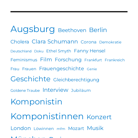
Augsburg
Berlin
Beethoven
Clara Schumann
Cholera
Corona
Demokratie
Fanny Hensel
Ethel Smyth
Deutschland
Doku
Film
Forschung
Feminismus
Frankfurt
Frankreich
Frauengeschichte
Frau
Frauen
Genie
Geschichte
Gleichberechtigung
Interview
Jubiläum
Goldene Traube
Komponistin
Komponistinnen
Konzert
Musik
London
Mozart
Löwinnen
mfm