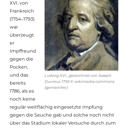
XVI. von
Frankreich
(1754–1793)
war
überzeugt
er
Impffreund
gegen die
Pocken,
und das
Ludwig XVI., gezeichnet von Joseph
Ducreux 1793 © wikimedia.commons
bereits
(gemeinfrei)
1786, als es
noch keine
regulär weitflächig eingesetzte Impfung
gegen die Seuche gab und solche noch nicht
über das Stadium lokaler Versuche durch zum