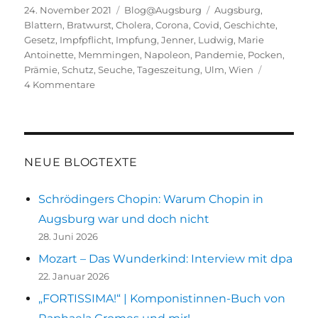
Veröffentlicht
Kategorien
Schlagwörter
24. November 2021
Blog@Augsburg
Augsburg
,
am
Blattern
,
Bratwurst
,
Cholera
,
Corona
,
Covid
,
Geschichte
,
Gesetz
,
Impfpflicht
,
Impfung
,
Jenner
,
Ludwig
,
Marie
Antoinette
,
Memmingen
,
Napoleon
,
Pandemie
,
Pocken
,
Prämie
,
Schutz
,
Seuche
,
Tageszeitung
,
Ulm
,
Wien
zu
4 Kommentare
Pocken
–
wie
die
Impfung
NEUE BLOGTEXTE
nach
Augsburg
Schrödingers Chopin: Warum Chopin in
kam
Augsburg war und doch nicht
28. Juni 2026
Mozart – Das Wunderkind: Interview mit dpa
22. Januar 2026
„FORTISSIMA!“ | Komponistinnen-Buch von