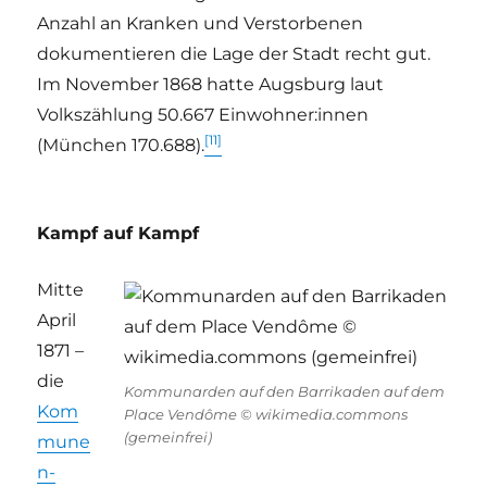
Anzahl an Kranken und Verstorbenen
dokumentieren die Lage der Stadt recht gut.
Im November 1868 hatte Augsburg laut
Volkszählung 50.667 Einwohner:innen
[11]
(München 170.688).
Kampf auf Kampf
Mitte
April
1871 –
die
Kommunarden auf den Barrikaden auf dem
Kom
Place Vendôme © wikimedia.commons
(gemeinfrei)
mune
n-